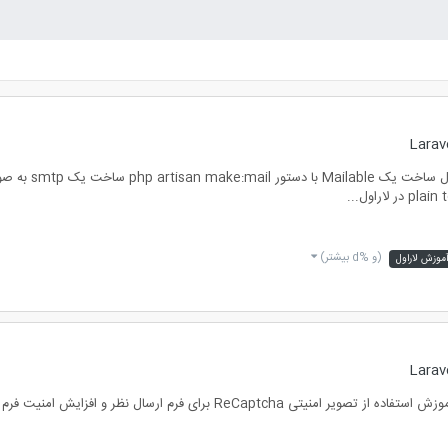
(و %d بیشتر)
آموزش لاراول