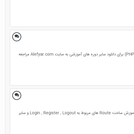
ساخت منوی مطالب در بخش کاربری و نمایش مطالب ساخته شده مدرس ابوالفضل طالبی جلسه ی 30 زمان: 26 دقیقه پیش نیاز: PHP (دانلود آموزش PHP) برای دانلود سایر دوره های آموزشی به سایت Alefyar.com مراجعه
در این جلسه از آموزش لاراول موارد زیر آموزش داده میشود آموزش ساختار middleware ها و وظایف آنها در لاراول کنترلهای مربوط به Auth در لاراول آموزش ساخت Route های مربوط به Login , Register , Logout و سایر