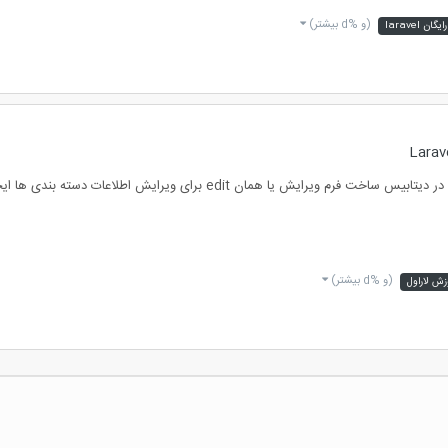
(و %d بیشتر)
ن laravel
(و %d بیشتر)
زش لاراول