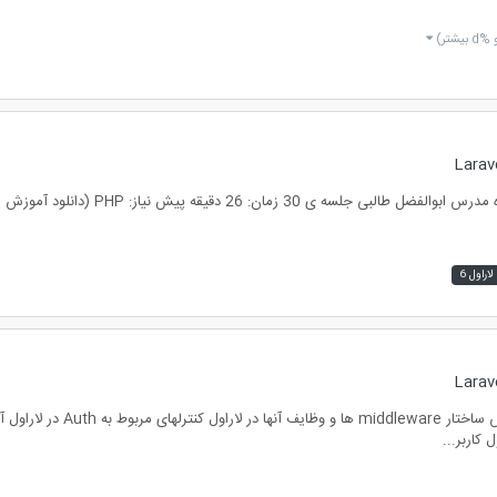
d بیشتر)
اراول 6