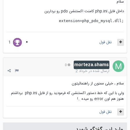
سلام
داخل فایل php.ini کامنت اکستنشن pdo رو بردارین
;extension=php_pdo_mysql.dll
نقل قول
1
morteza.shams
0
ارسال شده در
خرداد 2
سلام ، خیلی ممنون از راهنمائیتون
ولی با این که خط دستور اکستنشن که فرمودید رو از فایل php.ini برداشتم
هنوز هم اون error رو میده ..!
نقل قول
وارد این گفتگو شوید